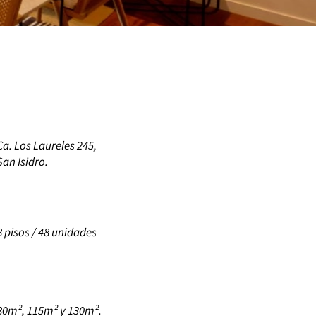
Ca. Los Laureles 245,
San Isidro.
8 pisos / 48 unidades
80m², 115m² y 130m².