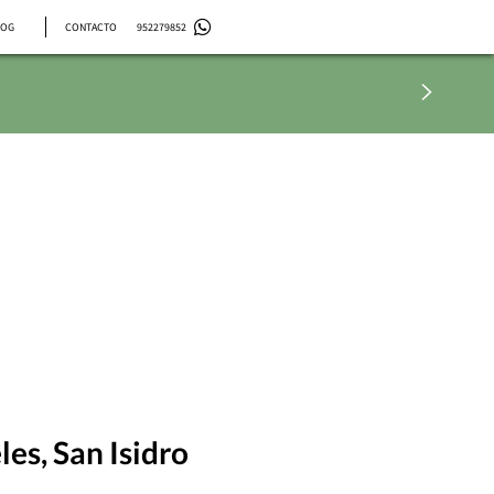
LOG
CONTACTO
952279852
les, San Isidro