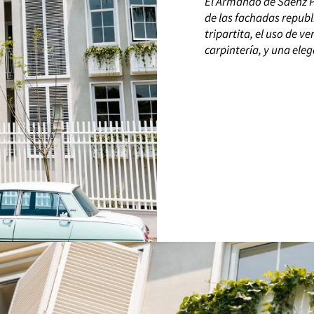
El Armando de Sáenz P
de las fachadas republ
tripartita, el uso de v
carpintería, y una el