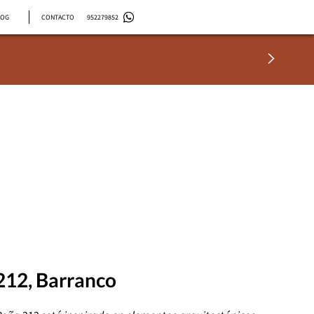
LOG
CONTACTO
952279852
212, Barranco