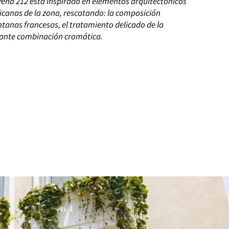
eña 212 está inspirado en elementos arquitectónicos
icanas de la zona, rescatando: la composición
entanas francesas, el tratamiento delicado de la
egante combinación cromática.